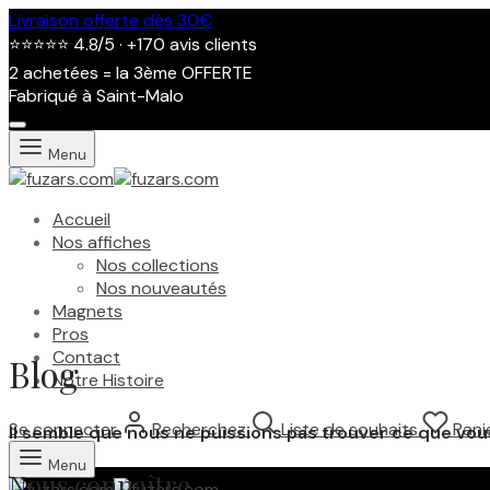
Livraison offerte dès 30€
⭐⭐⭐⭐⭐ 4.8/5 · +170 avis clients
2 achetées = la 3ème OFFERTE
Fabriqué à Saint-Malo
Menu
Accueil
Nos affiches
Nos collections
Nos nouveautés
Magnets
Pros
Contact
Blog
Notre Histoire
Se connecter
Recherchez
Liste de souhaits
Pani
Il semble que nous ne puissions pas trouver ce que vo
Menu
Nous connaître