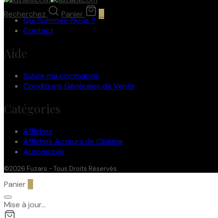
Recherchez
Panier
0
Qui Sommes-Nous ?
Contact
Aide
Suivre ma commande
Conditions Générales de Vente
Catégories
Affiches
Affiches Acteurs de Cinéma
Automobile
©2026 Fuzars - Tous Droits Réservés
Panier
0
Mise à jour…