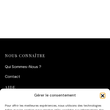
Affiche Hepburn –
Affiche Hepburn/ Peck –
Vacances Romaines
Rome
14,90
€
14,90
€
NOUS CONNAÎTRE
Qui Sommes-Nous ?
Contact
AIDE
Gérer le consentement
Suivre ma commande
Pour offrir les meilleures expériences, nous utilisons des technologies
Conditions Générales de Vente