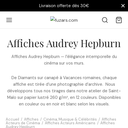
Livraison offerte dès 30€
Affiches Audrey Hepburn
Affiches Audrey Hepburn — l’élégance intemporelle du
cinéma sur vos murs.
De Diamants sur canapé à Vacances romaines, chaque
affiche est tirée d’une photographie d’archive. Nous
développons tous nos tirages dans notre atelier de Saint-
Malo sur papier lustré 260 g/m², en 12 couleurs. Disponibles
en couleur ou en noir et blanc selon les visuels.
Accueil
/
Affiches
/
Cinéma, Musique & Célébrités
/
Affiches
Acteurs de Cinéma
/
Affiches Acteurs Américains
/
Affiches
Audrey Hepburn