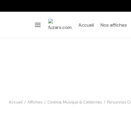
Accueil
Nos affiches
Accueil
/
Affiches
/
Cinéma, Musique & Célébrités
/
Personnes C
Affiche Basquiat aux Platines —
New York 1985