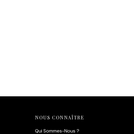
14,90
€
Ajouter au panier
Affich
d
14,90
€
Ajouter
NOUS CONNAÎTRE
Qui Sommes-Nous ?