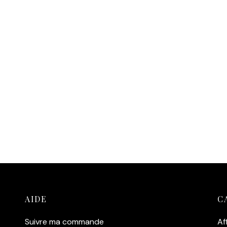
e Warhol/Basquiat — Duo
e Légendes (1985)
 au panier
AIDE
C
Suivre ma commande
Af