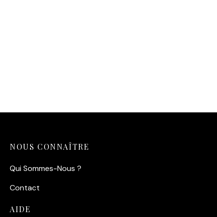
Affiche Alain Delon Cannes
– L’Insolence de la
Jeunesse (1958)
14,90
€
NOUS CONNAÎTRE
Qui Sommes-Nous ?
Contact
AIDE