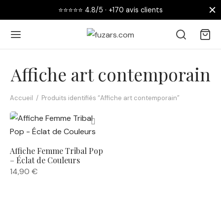
⭐⭐⭐⭐⭐ 4.8/5 · +170 avis clients
Affiche art contemporain
Accueil
/
Produits identifiés “Affiche art contemporain”
Retour
 AFFICHES
Affiche Femme Tribal Pop
collections
– Éclat de Couleurs
14,90
€
nouveautés