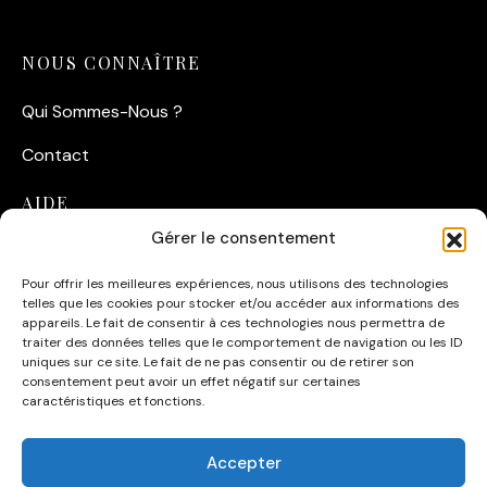
NOUS CONNAÎTRE
Qui Sommes-Nous ?
Contact
AIDE
Gérer le consentement
Suivre ma commande
Pour offrir les meilleures expériences, nous utilisons des technologies
Conditions Générales de Vente
telles que les cookies pour stocker et/ou accéder aux informations des
appareils. Le fait de consentir à ces technologies nous permettra de
CATÉGORIES
traiter des données telles que le comportement de navigation ou les ID
uniques sur ce site. Le fait de ne pas consentir ou de retirer son
consentement peut avoir un effet négatif sur certaines
Affiches
caractéristiques et fonctions.
Affiches Acteurs de Cinéma
Accepter
Automobile