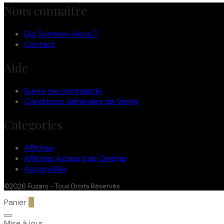
Nous connaître
Qui Sommes-Nous ?
Contact
Aide
Suivre ma commande
Conditions Générales de Vente
Catégories
Affiches
Affiches Acteurs de Cinéma
Automobile
©2026 Fuzars - Tous Droits Réservés
Panier
0
Mise à jour…