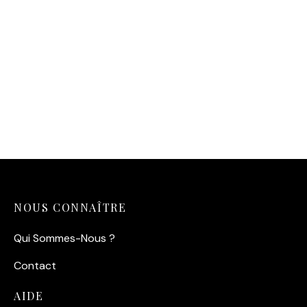
Affiche vintage « La
Mécanicienne au Cochon
(1916) »
14,90
€
NOUS CONNAÎTRE
Qui Sommes-Nous ?
Contact
AIDE