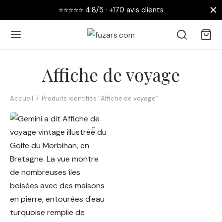
⭐⭐⭐⭐⭐ 4.8/5 · +170 avis clients
Affiche de voyage
Accueil
/
Produits identifiés “Affiche de voyage”
Retour
 AFFICHES
collections
nouveautés