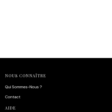
Affiche Léopard Yeux
Bleus – Éclat Tropical
14,90
€
NOUS CONNAÎTRE
Qui Sommes-Nous ?
Contact
AIDE