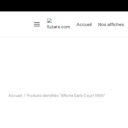
Accueil
Nos affiches
Accueil
/
Produits identifiés “Affiche Earls Court 1966”
Affiche Mohamed Ali 1966 –
L’Entraînement