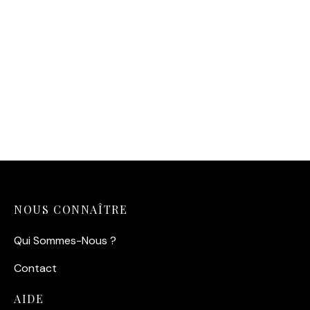
Affiche Femme Rubans
Noirs – Secret de Satin
Affiche Femme Bain
14,90
€
Couleurs – Éclat Pop
14,90
€
NOUS CONNAÎTRE
Qui Sommes-Nous ?
Contact
AIDE