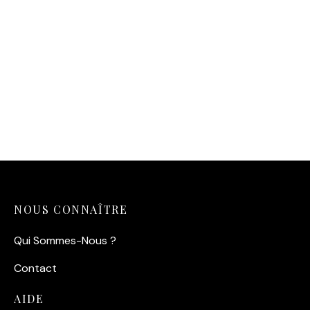
Affiche Mcqueen Bullitt —
Steve McQueen sur le
tournage (1968)
14,90
€
NOUS CONNAÎTRE
Qui Sommes-Nous ?
Contact
AIDE