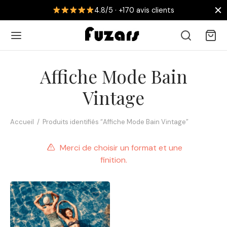
4.8/5 · +170 avis clients
Affiche Mode Bain
Vintage
Retour
Accueil
/
Produits identifiés “Affiche Mode Bain Vintage”
 AFFICHES
Merci de choisir un format et une
collections
finition.
nouveautés