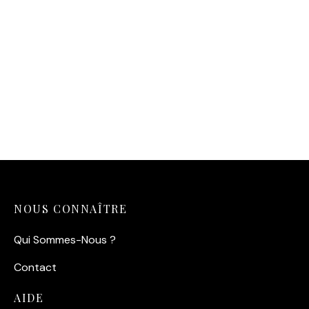
Affiche fleur noir blanc —
Transparence Radieuse
14,90
€
NOUS CONNAÎTRE
Qui Sommes-Nous ?
Contact
AIDE