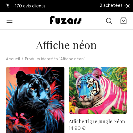
2 achetées = la 3ème OFFERTE
clients
Affiche néon
Accueil
/
Produits identifiés “Affiche néon”
Retour
 AFFICHES
collections
nouveautés
Affiche Tigre Jungle Néon
14,90
€