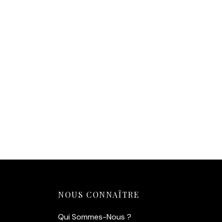
Affiche Tour Solidor
14,90
€
Ajouter au panier
NOUS CONNAÎTRE
Qui Sommes-Nous ?