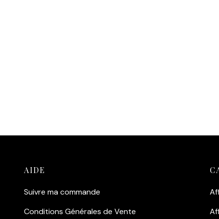
arrière-plan plantent un dé
ntration pure.
100% authentique.
conique :
La rencontre entre
Déco de caractère :
Un tir
ur le plus cool de sa
noir et blanc décontracté et
tion et sa célèbre Triumph
la pièce maîtresse idéale po
rophy préparée pour la
salon au style industriel ou 
e.
bureau masculin.
tique Vintage :
Le grain du
Ajouter au panier
t blanc argentique sublime
ct brut du terrain et la
 de la machine.
outer au panier
AIDE
C
Suivre ma commande
Af
Conditions Générales de Vente
Af