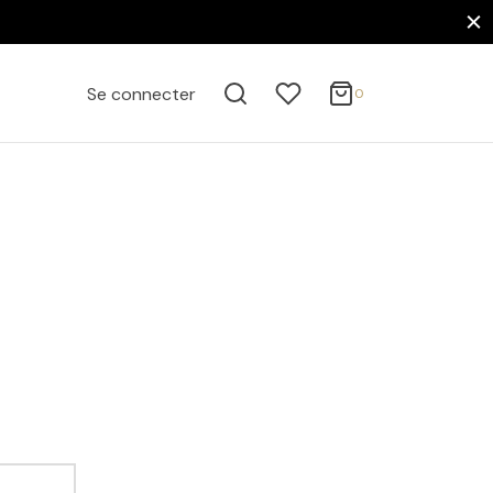
0
Panier
Se connecter
0
ACTIVE FILTERS
Mise à jour…
Votre panier est vide.
FILTER BY CATEGORY
Continuer mes achats
Affiches
Auto, Moto & Transports
Motos
Cinéma, Musique & Célébrités
Affiches Acteurs de Cinéma
Affiches Acteurs Américains
FILTER BY PRICE
Affiches Steve McQueen