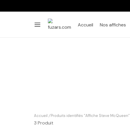
Accueil
Nos affiches
Accueil
/
Produits identifiés “Affiche Steve McQueen”
3 Produit