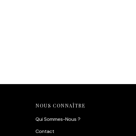
classe et de la rébellion, au guidon
conce
de sa moto.
Duo I
Une scène culte :
Un instant de
l’acte
tension et de liberté tiré du chef-
généra
d’œuvre « La Grande Évasion »
TR6 T
face au célèbre panneau de la
cours
frontière suisse.
Esthé
Un style indémodable :
Un tirage
noir e
brut et authentique, idéal pour
l’aspe
apporter une touche d’élégance
patine
vintage à n’importe quelle pièce.
Aj
Ajouter au panier
NOUS CONNAÎTRE
Qui Sommes-Nous ?
Contact