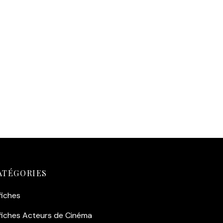
cor
age en
 brut,
ur un
un
ATÉGORIES
fiches
fiches Acteurs de Cinéma