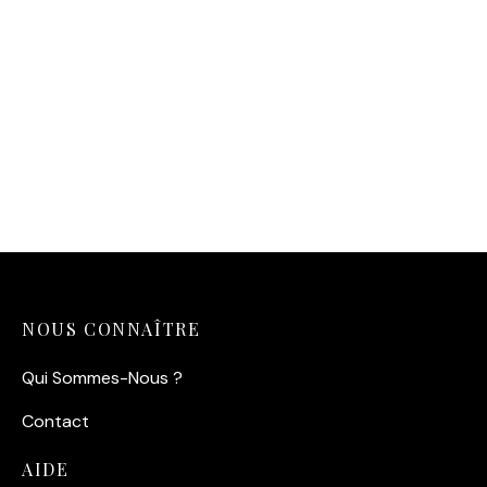
Affiche Les Dents de la
mer — Le Trio de l’Orca
(1975)
14,90
€
NOUS CONNAÎTRE
Qui Sommes-Nous ?
Contact
AIDE