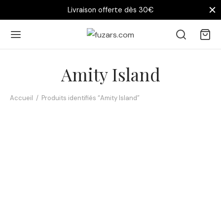
Livraison offerte dès 30€
Amity Island
Accueil
/
Produits identifiés “Amity Island”