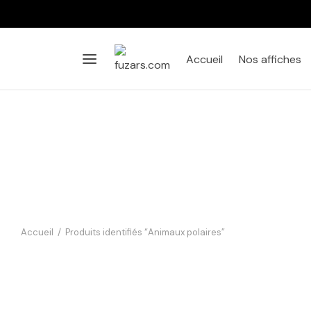
Accueil
Nos affiches
Accueil
/
Produits identifiés “Animaux polaires”
Affiche Bébé Manchot Aquarelle