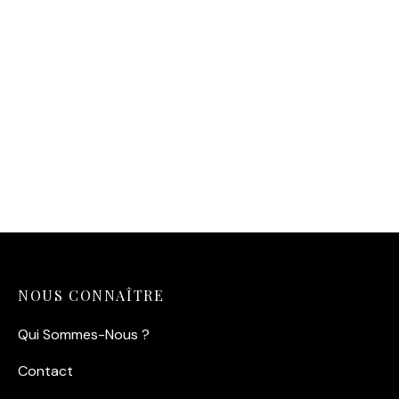
Affiche Chat-Malo – Le
Petit Corsaire
14,90
€
NOUS CONNAÎTRE
Qui Sommes-Nous ?
Contact