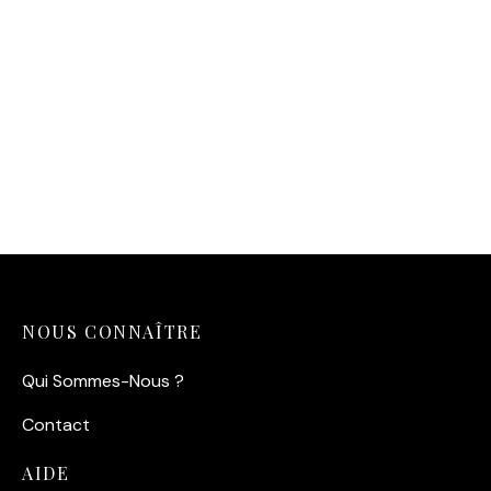
Affiche Colibri Art Déco –
Illustration Tropicale &
Géométrique
NOUS CONNAÎTRE
Qui Sommes-Nous ?
Contact
AIDE