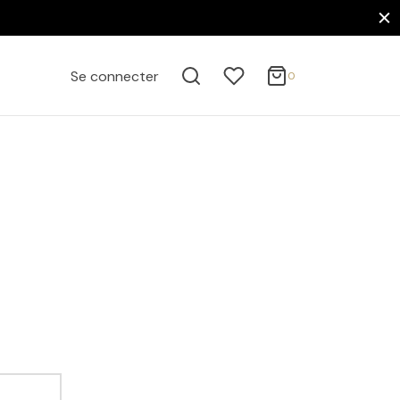
0
Panier
Se connecter
0
ACTIVE FILTERS
Mise à jour…
Votre panier est vide.
FILTER BY CATEGORY
Continuer mes achats
Affiches
Affiches-animées
Maison, Nature & Curiosités
Affiches Animaux
Félins
Oiseaux
FILTER BY PRICE
Cuisine