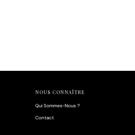
Souve
décalée entre la Bretagne et le
:
Un cl
Japon.
sur le
Ambiance :
Humour vintage et
Aj
« Food » pour égayer la cuisine.
Qualité Premium :
Impression sur
papier lustré 260g/m².
Fabrication Bretonne :
Imprimé à
la commande pour éviter le
gaspillage.
Ajouter au panier
NOUS CONNAÎTRE
Qui Sommes-Nous ?
Contact