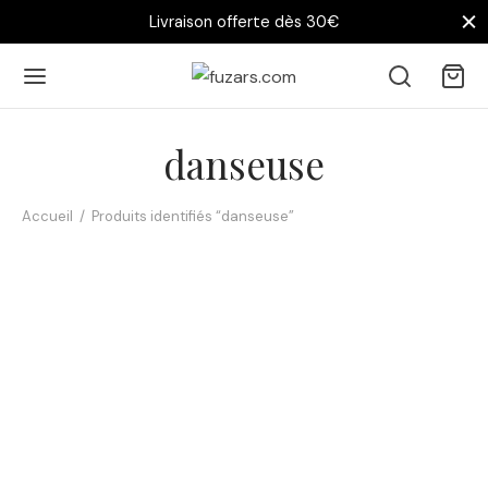
Livraison offerte dès 30€
danseuse
Accueil
/
Produits identifiés “danseuse”