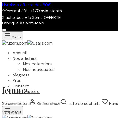
Livraison offerte dès 30€
⭐⭐⭐⭐⭐ 4.8/5 · +170 avis clients
2 achetées = la 3ème OFFERTE
Fabriqué à Saint-Malo
Menu
Accueil
Nos affiches
Nos collections
Nos nouveautés
Magnets
Pros
Contact
femme
Notre Histoire
Se connecter
Recherchez
Liste de souhaits
Pani
Accueil
/
Produits identifiés “femme”
Menu
18 Produit