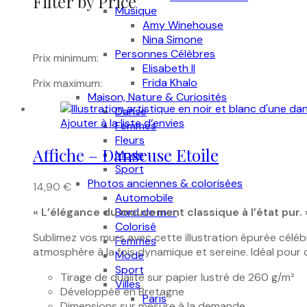
Filter by Price
Musique
Amy Winehouse
Nina Simone
Personnes Célèbres
Prix minimum:
Elisabeth II
Frida Khalo
Prix maximum:
Maison, Nature & Curiosités
Danse
Ajouter à la liste d’envies
Femmes
Fleurs
Affiche – Danseuse Etoile
Mode
Sport
Photos anciennes & colorisées
14,90
€
Automobile
Bord de mer
« L’élégance du mouvement classique à l’état pur. 
Colorisé
Sublimez vos murs avec cette illustration épurée céléb
Femmes
atmosphère à la fois dynamique et sereine. Idéal pour 
Mode
Sport
Tirage de qualité sur papier lustré de 260 g/m²
Villes
Développée en Bretagne
Paris
Dimensions sur mesure à la demande