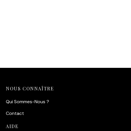
Affiche Ecureuil Roux
Aquarelle
Affiche Danseuse –
14,90
€
Elégance en Mouvement
14,90
€
NOUS CONNAÎTRE
Qui Sommes-Nous ?
Contact
AIDE