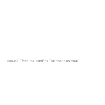
Accueil
/
Produits identifiés “Illustration animaux”
Affiche 
14,90
€
Affiche – Le Chat Breton
Ajouter