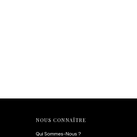
Affiche Vintage — Garçon de
Café et son Pari Perdu (Paris,
1929)
14,90
€
Ajouter au panier
NOUS CONNAÎTRE
Qui Sommes-Nous ?