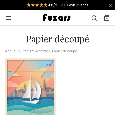
4.8/5 · +170 avis clients
Papier découpé
Accueil
/
Produits identifiés “Papier découpé”
Retour
 AFFICHES
collections
nouveautés