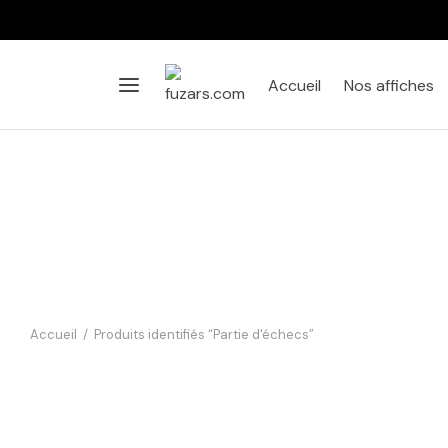
Accueil
Nos affiches
Accueil
/
Produits identifiés “Partie d'échecs”
Affiche Singe Échecs Vintage –
Noir et Blanc