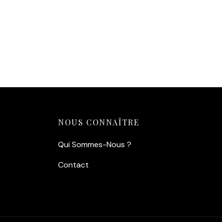
Festiv
qui restitue l’ambiance électrique
Quali
des salles de billard clandestines
papie
des années 60.
profo
Impression Premium :
Tirage
except
haute définition sur papier lustré
Aj
260g/m² pour une profondeur de
champ exceptionnelle.
Ajouter au panier
NOUS CONNAÎTRE
Qui Sommes-Nous ?
Contact