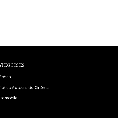
on
sculpturaux de l’acteur.
ré
Éclat Rétro :
Une pièce maîtresse
pour transformer n’importe quel
mur en une scène digne de l’âge
d’or du cinéma.
Ajouter au panier
ATÉGORIES
fiches
fiches Acteurs de Cinéma
tomobile