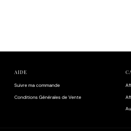
al du Film de Venise.
Qualité Premium :
Impressi
té Supérieure :
Imprimée sur
haute fidélité sur papier lust
r lustré 260g/m² pour une
260g/m², pour un rendu
ndeur de noirs
professionnel.
ionnelle.
Ajouter au panier
outer au panier
AIDE
C
Suivre ma commande
Af
Conditions Générales de Vente
Af
Au