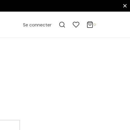
0
Panier
Se connecter
0
ACTIVE FILTERS
Mise à jour…
Votre panier est vide.
FILTER BY CATEGORY
Continuer mes achats
Affiches
Cinéma, Musique & Célébrités
Affiches Acteurs de Cinéma
Affiches Acteurs Américains
Paul Newman
FILTER BY PRICE