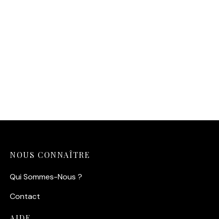
Affiche montagne
minimaliste moderne —
Horizon Zen
14,90
€
NOUS CONNAÎTRE
Qui Sommes-Nous ?
Contact
AIDE