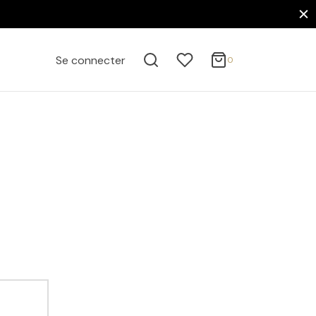
0
Panier
Se connecter
0
ACTIVE FILTERS
Mise à jour…
Votre panier est vide.
FILTER BY CATEGORY
Continuer mes achats
Affiches
Maison, Nature & Curiosités
Femmes
FILTER BY PRICE
Prix minimum: