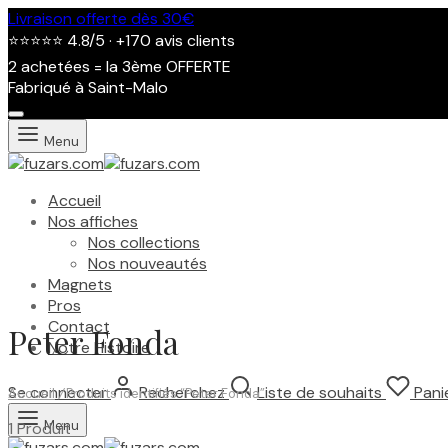
Livraison offerte dès 30€
⭐⭐⭐⭐⭐ 4.8/5 · +170 avis clients
2 achetées = la 3ème OFFERTE
Fabriqué à Saint-Malo
Menu
Accueil
Nos affiches
Nos collections
Nos nouveautés
Magnets
Pros
Contact
Peter Fonda
Notre Histoire
Se connecter
Recherchez
Liste de souhaits
Pani
Accueil
/
Produits identifiés “Peter Fonda”
Menu
1 Produit