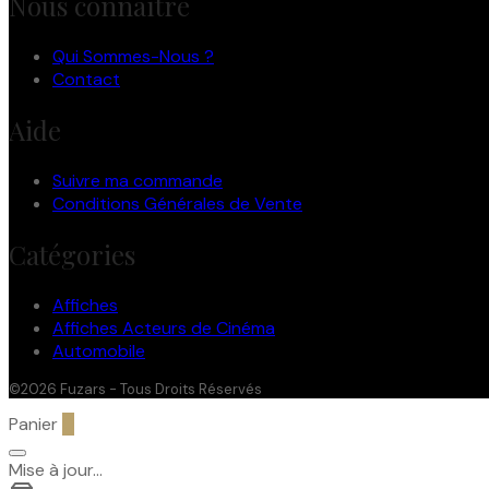
Nous connaître
Qui Sommes-Nous ?
Contact
Aide
Suivre ma commande
Conditions Générales de Vente
Catégories
Affiches
Affiches Acteurs de Cinéma
Automobile
©2026 Fuzars - Tous Droits Réservés
Panier
0
Mise à jour…