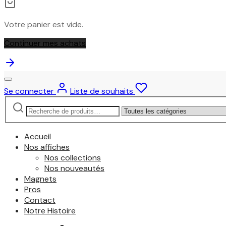
Votre panier est vide.
Continuer mes achats
Se connecter
Liste de souhaits
Recherche
Narrow
pour :
by
category:
Accueil
Nos affiches
Nos collections
Nos nouveautés
Magnets
Pros
Contact
Notre Histoire