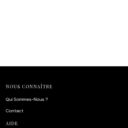
Affiche Phare de la Jument
— La Tempête
14,90
€
NOUS CONNAÎTRE
Qui Sommes-Nous ?
Contact
AIDE