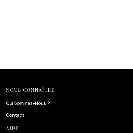
Affiche Char à Voile —
Pionnier de la Plage (1910)
14,90
€
NOUS CONNAÎTRE
Qui Sommes-Nous ?
Contact
AIDE