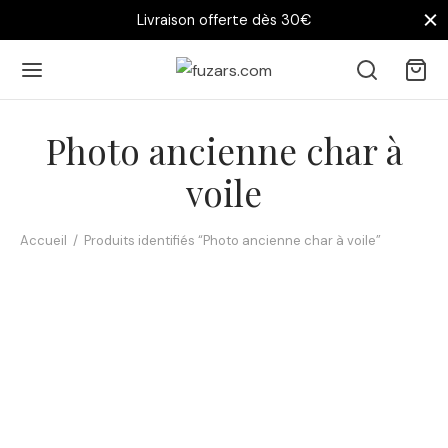
Livraison offerte dès 30€
Photo ancienne char à
voile
Accueil
/
Produits identifiés “Photo ancienne char à voile”