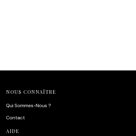
Affiche Oasis Maritime —
Le Refuge Cristallin
14,90
€
NOUS CONNAÎTRE
Qui Sommes-Nous ?
Contact
AIDE