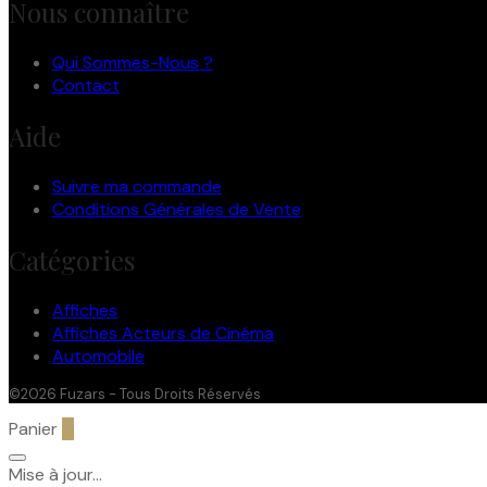
Nous connaître
Qui Sommes-Nous ?
Contact
Aide
Suivre ma commande
Conditions Générales de Vente
Catégories
Affiches
Affiches Acteurs de Cinéma
Automobile
©2026 Fuzars - Tous Droits Réservés
Panier
0
Mise à jour…