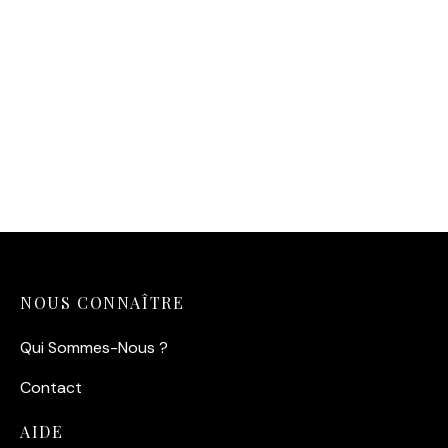
Affiche Polo Vintage Sport
— Match au Galop (1935)
14,90
€
NOUS CONNAÎTRE
Qui Sommes-Nous ?
Contact
AIDE