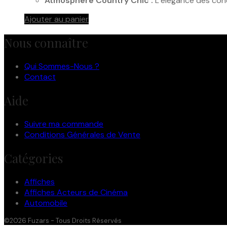
Atmosphère Country Chic :
L’élégance des conc
Ajouter au panier
Nous connaître
Qui Sommes-Nous ?
Contact
Aide
Suivre ma commande
Conditions Générales de Vente
Catégories
Affiches
Affiches Acteurs de Cinéma
Automobile
©2026 Fuzars - Tous Droits Réservés