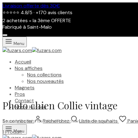
Livraison offerte dès 30€
⭐⭐⭐⭐⭐ 4.8/5 · +170 avis clients
2 achetées = la 3ème OFFERTE
Fabriqué à Saint-Malo
Menu
Accueil
Nos affiches
Nos collections
Nos nouveautés
Magnets
Pros
Contact
Photo chien Collie vintage
Notre Histoire
Se connecter
Recherchez
Liste de souhaits
Pani
Accueil
/
Produits identifiés “Photo chien Collie vintage”
Menu
1 Produit