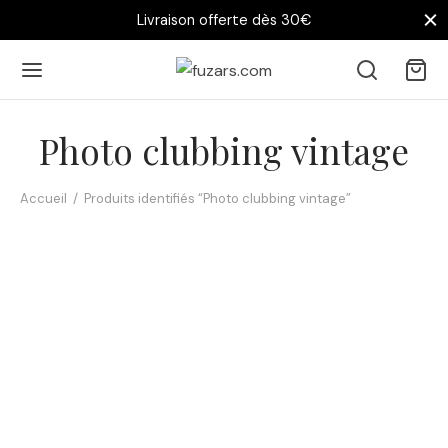
Livraison offerte dès 30€
Photo clubbing vintage
Accueil
/
Produits identifiés “Photo clubbing vintage”
Affiche Basquiat aux
Platines — New York 1985
14,90
€