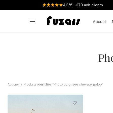
Accueil
Pho
Accueil
/
Produits identifiés “Photo colorisée chevaux galop”