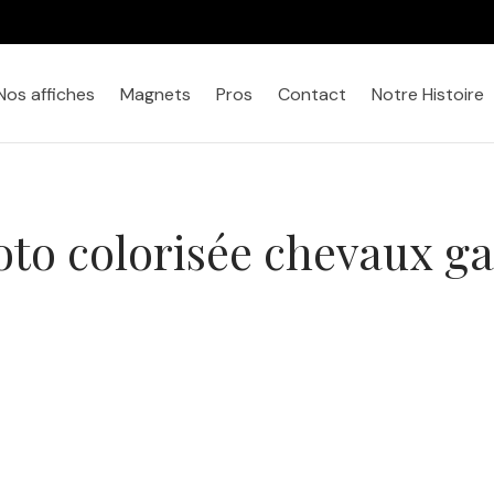
2 achetées = la 3ème OFFERTE
Nos affiches
Magnets
Pros
Contact
Notre Histoire
to colorisée chevaux g