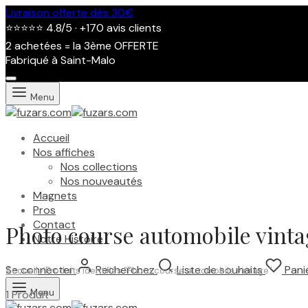
Livraison offerte dès 30€
⭐⭐⭐⭐⭐ 4.8/5 · +170 avis clients
2 achetées = la 3ème OFFERTE
Fabriqué à Saint-Malo
Menu
Accueil
Nos affiches
Nos collections
Nos nouveautés
Magnets
Pros
Contact
Photo course automobile vinta
Notre Histoire
Se connecter
Recherchez
Liste de souhaits
Pani
Accueil
/
Produits identifiés “Photo course automobile vintage”
Menu
1 Produit