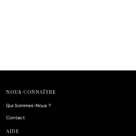
Affiche Scarface Al Pacino
— L’Icône Tony Montana
(1983)
14,90
€
NOUS CONNAÎTRE
Qui Sommes-Nous ?
Contact
AIDE