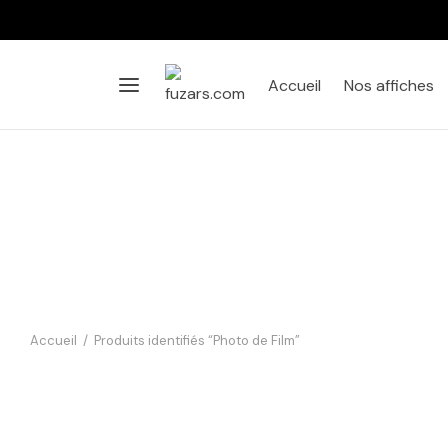
Accueil
Nos affiches
Accueil
/
Produits identifiés “Photo de Film”
Affiche Audrey Hepburn
Diamants