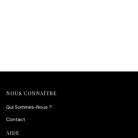
Affiche Louis de Funès —
Faites sauter la banque
(1964)
14,90
€
NOUS CONNAÎTRE
Qui Sommes-Nous ?
Contact
AIDE