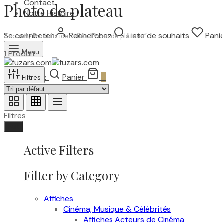
Contact
Photo de plateau
Notre Histoire
Se connecter
Recherchez
Liste de souhaits
Pani
Accueil
/
Produits identifiés “Photo de plateau”
Menu
1 Produit
Recherchez
Panier
0
Filtres
Filtres
Fait
Active Filters
Filter by Category
Affiches
Cinéma, Musique & Célébrités
Affiches Acteurs de Cinéma