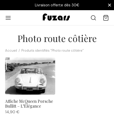
Livraison offerte dès 30€
Photo route côtière
Accueil
/
Produits identifiés “Photo route côtière”
Affiche McQueen Porsche
Bullitt – L’Élégance
14,90
€