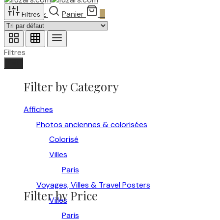
Recherchez
Panier
0
Filtres
Filtres
Fait
Filter by Category
Affiches
Photos anciennes & colorisées
Colorisé
Villes
Paris
Voyages, Villes & Travel Posters
Filter by Price
Villes
Paris