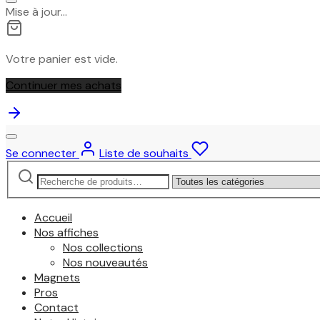
Mise à jour…
Votre panier est vide.
Continuer mes achats
Se connecter
Liste de souhaits
Recherche
Narrow
pour :
by
category:
Accueil
Nos affiches
Nos collections
Nos nouveautés
Magnets
Pros
Contact