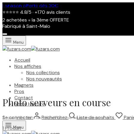
Livraison offerte dès 30€
⭐⭐⭐⭐⭐ 4.8/5 · +170 avis clients
2 achetées = la 3ème OFFERTE
Fabriqué à Saint-Malo
Menu
Accueil
Nos affiches
Nos collections
Nos nouveautés
Magnets
Pros
Contact
Photo serveurs en course
Notre Histoire
Se connecter
Recherchez
Liste de souhaits
Pani
Accueil
/
Produits identifiés “Photo serveurs en course”
Menu
1 Produit