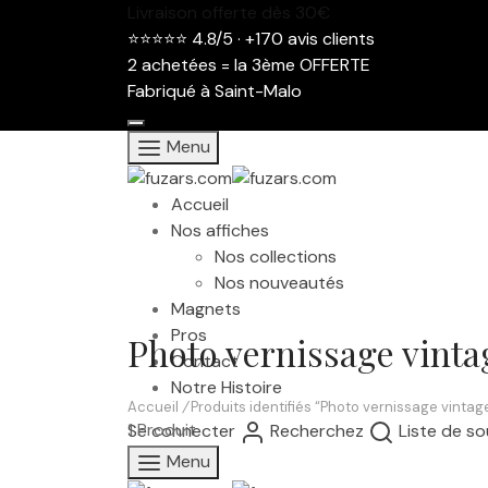
Livraison offerte dès 30€
⭐⭐⭐⭐⭐ 4.8/5 · +170 avis clients
2 achetées = la 3ème OFFERTE
Fabriqué à Saint-Malo
Menu
Accueil
Nos affiches
Nos collections
Nos nouveautés
Magnets
Pros
Photo vernissage vinta
Contact
Notre Histoire
Accueil
/
Produits identifiés “Photo vernissage vintag
1 Produit
Se connecter
Recherchez
Liste de so
Menu