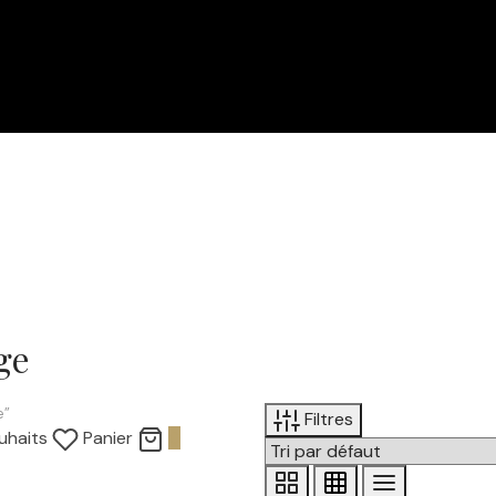
ge
e”
Filtres
uhaits
Panier
0