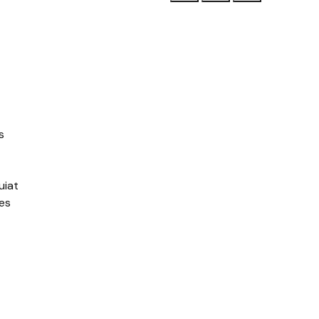
s
uiat
es