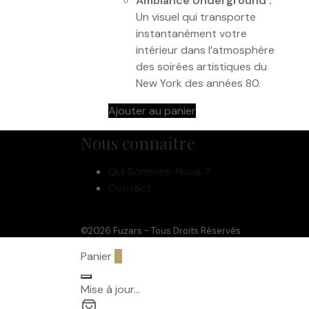
Ambiance Underground :
Un visuel qui transporte
instantanément votre
intérieur dans l’atmosphère
des soirées artistiques du
New York des années 80.
Ajouter au panier
Nous connaître
Qui Sommes-Nous ?
Contact
©2026 Fuzars - Tous Droits Réservés
Panier
0
Mise à jour…